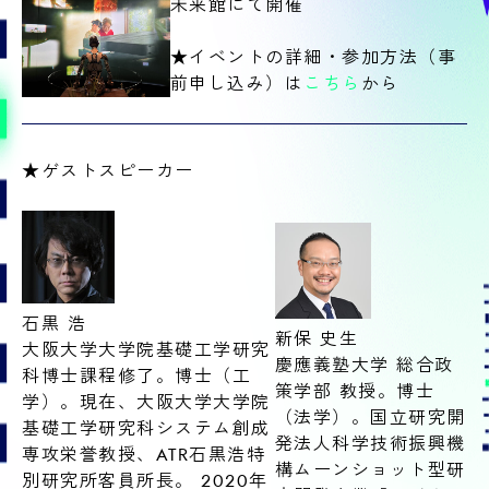
未来館にて開催
★イベントの詳細・参加方法（事
前申し込み）は
こちら
から
★ゲストスピーカー
石黒 浩
新保 史生
大阪大学大学院基礎工学研究
慶應義塾大学 総合政
科博士課程修了。博士（工
策学部 教授。博士
学）。現在、大阪大学大学院
（法学）。国立研究開
基礎工学研究科システム創成
発法人科学技術振興機
専攻栄誉教授、ATR石黒浩特
構ムーンショット型研
別研究所客員所長。 2020年