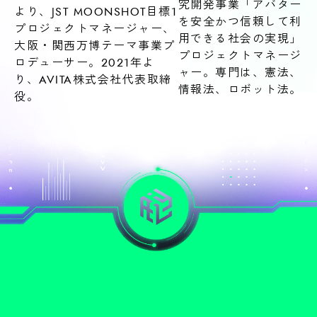
究開発事業「アバター
より、JST MOONSHOT目標1
を安全かつ信頼して利
プロジェクトマネージャー、
用できる社会の実現」
大阪・関西万博テーマ事業プ
プロジェクトマネージ
ロデューサー。2021年よ
ャー。専門は、憲法、
り、AVITA株式会社代表取締
情報法、ロボット法。
役。